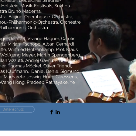
chester, Deutsches Sinfonie-
Holstein-Musik-Festivals, Suzhou-
stra Bruno Maderna,
tra, Beijing-Operahouse-Orchestra,
ou-Philharmonic-Orchestra, Orchestre
Philharmonic-Orchestra
age-Quintett, Viviane Hagner, Carolin
rtz, Mirjam Tschopp, Alban Gerhardt,
affé, Winfried Holzenkamp, Prof. Klaus
, Wolfgang Meyer, Martin Spangenberg,
n Vizzutti, Andrej Gavrilov, Christian
er, Thomas Möckel, Oliver Triendl,
Jonas Kaufmann, Daniel Behle, Sigmund
a, Margarete Joswig, Huub Claessens,
. Wang Hong, Pradeep Ratnayake, Ye
Datenschutz