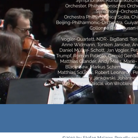
Symphoniker, Rundfunkorches
Orchester, Philharmonisches Orch
Symphony-Orchestra
Orchestra Philharmonica Sicilia, 
Beijing-Philharmonic-Orchestra, Gui
Collonne Paris, Busan
Vogler-Quartett, NDR- BigBand, Ten o
Anne Widmann, Torsten Janicke, Antj
Daniel Müller- Schott, Jan Vogler, Pe
Trumpf, Roman Patkolo, Gerold Genßle
Matthias Glander, Andy Miles, Marie- 
Blackshaw, Markus Schirmer, Alexa
Matthias Soucek, Robert Leonardy, Pe
Nimsgern, Gary Jankowski, Johannes 
Ute Lemper, Pascal von Wroblewsky
©2019 by Stefan Malzew. Proudly cre