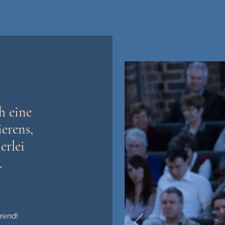
ch eine
erens,
erlei
.
erend!