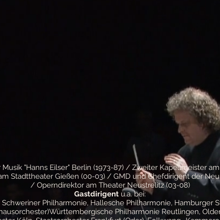
Musik "Hanns Eilser" Berlin (1973-87) / Zweiter Kapellmeister 
 am Stadttheater Gießen (00-03) / GMD und Chefdirigent der Neu
/ Operndirektor am Theater Neustrelitz (03-08)
Gastdirigent
u.a. bei:
, Schweriner Philharmonie, Hallesche Philharmonie, Hamburger 
thausorchester)Württembergische Philharmonie Reutlingen, Olden