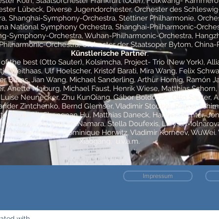
ter Köln, Staatsorchester Frankfurt (Oder), Folkwang- Kammeror
ester Lübeck, Diverse Jugendorchester, Orchester des Schleswig-
, Shanghai-Symphony-Orchestra, Stettiner Philharmonie, Orche
China National Symphony Orchestra, Shanghai-Philharmonic-Orches
yang-Symphony-Orchestra, Wuhan-Philharmonic-Orchestra, Hangzh
-Philharmonic-Orchestra, Orchester der Staatsoper Bytom, China-
Künstlerische Partner
:
f the best (Otto Sauter), Kolsimcha, Project- Trio (New York), Alli
e Weithaas, Ulf Hoelscher, Kristof Barati, Mira Wang, Felix Schwa
ter Bruns, Jian Wang, Michael Sanderling, Arthur Hornig, Ramón J
r, Anette Maiburg, Michael Faust, Henrik Wiese, Matthias Schorn
Luise Neunecker, Zhu KunQiang, Gábor Boldoczki, Otto Sauter, Alla
nder Zintchenko, Bernd Glemser, Vladimir Stoupel, Ragna Schirm
ter Sadlo (†), Shengnan Hu, Matthias Daneck, Hannes Richter, 
von Duisburg, Paul McNamara, Stella Doufexis, Larysa Molnarov
, Andreas Hoppe, Dominique Horwitz, Vladimir Korneev, WuWei
Xiaogang, u.v.a.m.
Impressum
ated with