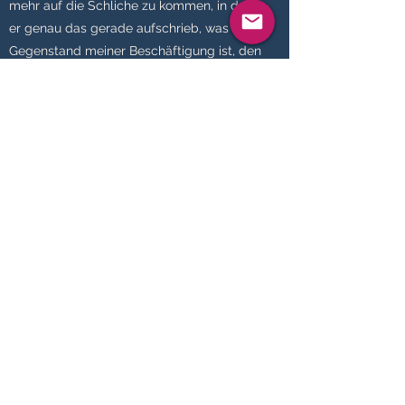
mehr auf die Schliche zu kommen, in dem
er genau das gerade aufschrieb, was der
Gegenstand meiner Beschäftigung ist, den
Komponisten hinter seinen Noten, seiner
Musik, zu entdecken. Es ist wie ein Dialog
mit den Emotionen eines Menschen, der in
vielen Fällen bereits tot ist.