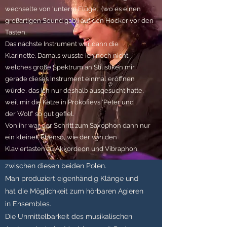
Menschen.
wechselte von 'unterm Flügel' (wo es einen
In beiden Fällen entsteht der
großartigen Sound gab!) auf den Hocker vor den
eigentliche Klang aber nicht durch
Tasten.
Das nächste Instrument war dann die
einen selbst.
Klarinette. Damals wusste ich noch nicht,
welches große Spektrum an Stilistiken mir
gerade dieses Instrument einmal eröffnen
würde, das ich nur deshalb ausgesucht hatte,
weil mir die Katze in Prokofievs 'Peter und
der Wolf' so gut gefiel.
Von ihr war der Schritt zum Saxophon dann nur
ein kleiner, ebenso, wie der von den
Klaviertasten zu Akkordeon und Vibraphon.
Als Musiker befindet man sich genau
zwischen diesen beiden Polen.
Man produziert eigenhändig Klänge und
hat die Möglichkeit zum hörbaren Agieren
in Ensembles.
Die Unmittelbarkeit des musikalischen