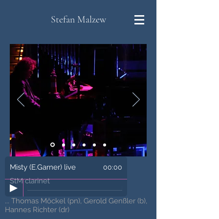
Stefan Malzew
Misty (E.Garner) live
00:00
StM clarinet
... Thomas Möckel (pn), Gerold Genßler (b),
Hannes Richter (dr)