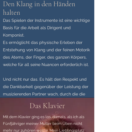
Den Klang in den Händen
halten
Das Spielen der Instrumente ist eine wichtige
Basis für die Arbeit als Dirigent und
Komponist.
Es ermöglicht das physische Erleben der
Entstehung von Klang und der feinen Motorik
des Atems, der Finger, des ganzen Körpers,
welche für all seine Nuancen erforderlich ist.
Und nicht nur das. Es hält den Respekt und
die Dankbarkeit gegenüber der Leistung der
musizierenden Partner wach, durch die die
Erfüllung des Traumberufs Dirigent erst
Das Klavier
möglich wird.
Mit dem Klavier ging es los, damals, als ich als
Als Komponist ist man stets allein, a
ls
Fünfjähriger meiner Mutter beim Üben nicht
Dirigent umgeben von vielen
mehr nur zuhören wollte. Mein Lieblingsplatz